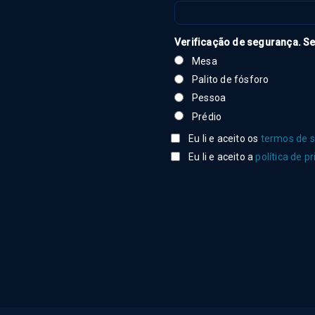
Verificação de segurança. Se
Mesa
Palito de fósforo
Pessoa
Prédio
Eu li e aceito os
termos de s
Eu li e aceito a
política de p